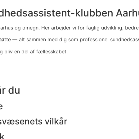
ndhedsassistent-klubben Aarh
Aarhus og omegn. Her arbejder vi for faglig udvikling, bedr
støtte — alt sammen med dig som professionel sundhedsassi
 bliv en del af fællesskabet.
r du
e
svæsenets vilkår
rk