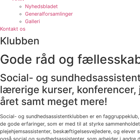
Nyhedsbladet
Generalforsamlinger
Galleri
Kontakt os
Klubben
Gode råd og fællesska
Social- og sundhedsassistentk
lærerige kurser, konferencer,
året samt meget mere!
Social- og sundhedsassistentklubben er en faggruppeklub, 
de gode erfaringer, som er med til at styrke sammenholdet 
plejehjemsassistenter, beskæftigelsesvejledere, og eleve
også social og sundhedsassistenter, som arbejder i andre d