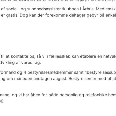
af social- og sundhedsassistentklubben i Århus. Medlemska
er gratis. Dog kan der forekomme deltager gebyr på enkelt
 til at kontakte os, så vi i fællesskab kan etablere en ne
vikling af vores fag.
æstformand og 4 bestyrelsesmedlemmer samt 1bestyrelsessup
ang om måneden undtagen august. Bestyrelsen er med til at 
mand, og vi har åben for både personlig og telefoniske henv
30