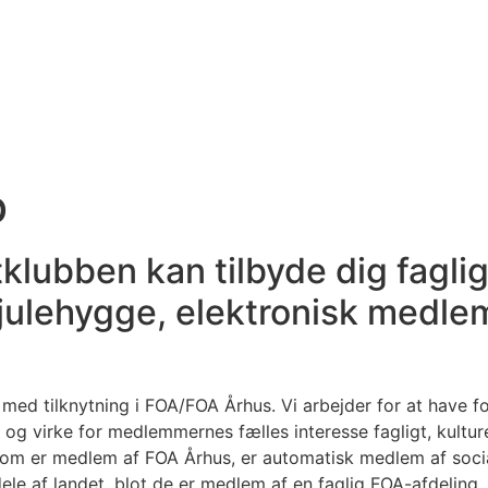
b
lubben kan tilbyde dig faglig
 julehygge, elektronisk medle
med tilknytning i FOA/FOA Århus. Vi arbejder for at have 
og virke for medlemmernes fælles interesse fagligt, kulture
r som er medlem af FOA Århus, er automatisk medlem af soc
ele af landet, blot de er medlem af en faglig FOA-afdeling.