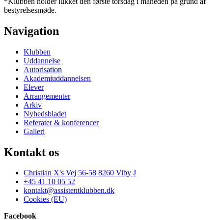
*Klubben holder lukket den første torsdag i måneden på grund af
bestyrelsesmøde.
Navigation
Klubben
Uddannelse
Autorisation
Akademiuddannelsen
Elever
Arrangementer
Arkiv
Nyhedsbladet
Referater & konferencer
Galleri
Kontakt os
Christian X's Vej 56-58 8260 Viby J
+45 41 10 05 52
kontakt@assistentklubben.dk
Cookies (EU)
Facebook