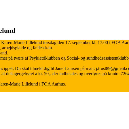
elund
d Karen-Marie Lillelund torsdag den 17. september kl. 17.00 i FOA Aarh
, arbejdsglæde og fællesskab.
vand.
er på tværs af Psykiatriklubben og Social- og sundhedsassistentklubb
rincippet, Du skal tilmeld dig til Jane Laursen på mail: j.trust89@gmail.
g af deltagergebyret á kr. 50,- der indbetales og overføres på konto: 7
Karen-Marie Lillelund i FOA Aarhus.