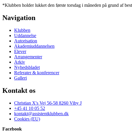
*Klubben holder lukket den første torsdag i måneden på grund af bes
Navigation
Klubben
Uddannelse
Autorisation
Akademiuddannelsen
Elever
Arrangementer
Arkiv
Nyhedsbladet
Referater & konferencer
Galleri
Kontakt os
Christian X's Vej 56-58 8260 Viby J
+45 41 10 05 52
kontakt@assistentklubben.dk
Cookies (EU)
Facebook