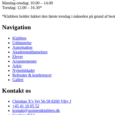
Mandag-onsdag: 10.00 – 14.00
Torsdag: 12.00 – 16.30*
*Klubben holder lukket den første torsdag i måneden på grund af bes
Navigation
Klubben
Uddannelse
Autorisation
Akademiuddannelsen
Elever
Arrangementer
Arkiv
Nyhedsbladet
Referater & konferencer
Galleri
Kontakt os
Christian X's Vej 56-58 8260 Viby J
+45 41 10 05 52
kontakt@assistentklubben.dk