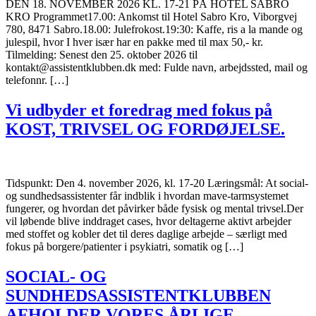
DEN 18. NOVEMBER 2026 KL. 17-21 PÅ HOTEL SABRO
KRO Programmet17.00: Ankomst til Hotel Sabro Kro, Viborgvej
780, 8471 Sabro.18.00: Julefrokost.19:30: Kaffe, ris a la mande og
julespil, hvor I hver især har en pakke med til max 50,- kr.
Tilmelding: Senest den 25. oktober 2026 til
kontakt@assistentklubben.dk med: Fulde navn, arbejdssted, mail og
telefonnr. […]
Vi udbyder et foredrag med fokus på
KOST, TRIVSEL OG FORDØJELSE.
Tidspunkt: Den 4. november 2026, kl. 17-20 Læringsmål: At social-
og sundhedsassistenter får indblik i hvordan mave-tarmsystemet
fungerer, og hvordan det påvirker både fysisk og mental trivsel.Der
vil løbende blive inddraget cases, hvor deltagerne aktivt arbejder
med stoffet og kobler det til deres daglige arbejde – særligt med
fokus på borgere/patienter i psykiatri, somatik og […]
SOCIAL- OG
SUNDHEDSASSISTENTKLUBBEN
AFHOLDER VORES ÅRLIGE