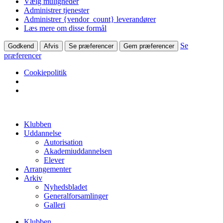
Vælg muligheder
Administrer tjenester
Administrer {vendor_count} leverandører
Læs mere om disse formål
Se
Godkend
Afvis
Se præferencer
Gem præferencer
præferencer
Cookiepolitik
Videre
til
Klubben
indhold
Uddannelse
Autorisation
Akademiuddannelsen
Elever
Arrangementer
Arkiv
Nyhedsbladet
Generalforsamlinger
Galleri
Klubben