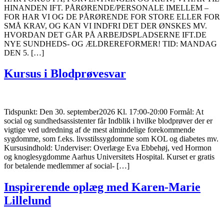
HINANDEN IFT. PÅRØRENDE/PERSONALE IMELLEM –
FOR HAR VI OG DE PÅRØRENDE FOR STORE ELLER FOR
SMÅ KRAV, OG KAN VI INDFRI DET DER ØNSKES MV.
HVORDAN DET GÅR PÅ ARBEJDSPLADSERNE IFT.DE
NYE SUNDHEDS- OG ÆLDREREFORMER! TID: MANDAG
DEN 5. […]
Kursus i Blodprøvesvar
Tidspunkt: Den 30. september2026 Kl. 17:00-20:00 Formål: At
social og sundhedsassistenter får Indblik i hvilke blodprøver der er
vigtige ved udredning af de mest almindelige forekommende
sygdomme, som f.eks. livsstilssygdomme som KOL og diabetes mv.
Kursusindhold: Underviser: Overlæge Eva Ebbehøj, ved Hormon
og knoglesygdomme Aarhus Universitets Hospital. Kurset er gratis
for betalende medlemmer af social- […]
Inspirerende oplæg med Karen-Marie
Lillelund