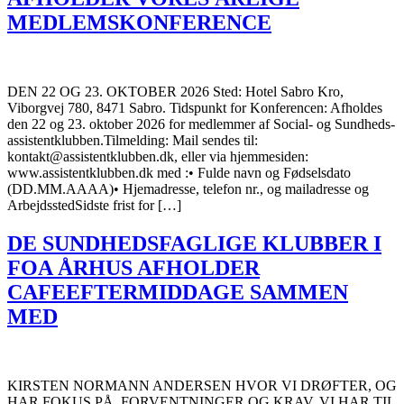
MEDLEMSKONFERENCE
DEN 22 OG 23. OKTOBER 2026 Sted: Hotel Sabro Kro,
Viborgvej 780, 8471 Sabro. Tidspunkt for Konferencen: Afholdes
den 22 og 23. oktober 2026 for medlemmer af Social- og Sundheds-
assistentklubben.Tilmelding: Mail sendes til:
kontakt@assistentklubben.dk, eller via hjemmesiden:
www.assistentklubben.dk med :• Fulde navn og Fødselsdato
(DD.MM.AAAA)• Hjemadresse, telefon nr., og mailadresse og
ArbejdsstedSidste frist for […]
DE SUNDHEDSFAGLIGE KLUBBER I
FOA ÅRHUS AFHOLDER
CAFEEFTERMIDDAGE SAMMEN
MED
KIRSTEN NORMANN ANDERSEN HVOR VI DRØFTER, OG
HAR FOKUS PÅ, FORVENTNINGER OG KRAV, VI HAR TIL