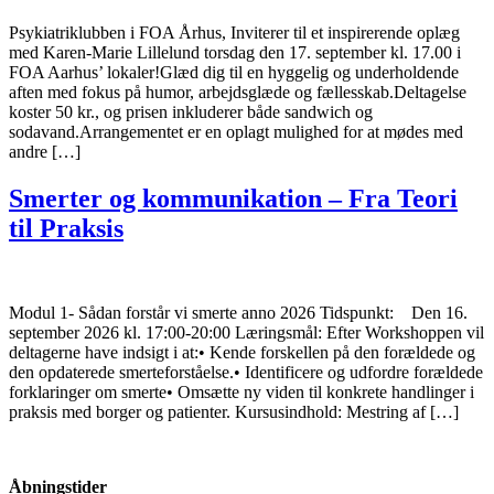
Psykiatriklubben i FOA Århus, Inviterer til et inspirerende oplæg
med Karen-Marie Lillelund torsdag den 17. september kl. 17.00 i
FOA Aarhus’ lokaler!Glæd dig til en hyggelig og underholdende
aften med fokus på humor, arbejdsglæde og fællesskab.Deltagelse
koster 50 kr., og prisen inkluderer både sandwich og
sodavand.Arrangementet er en oplagt mulighed for at mødes med
andre […]
Smerter og kommunikation – Fra Teori
til Praksis
Modul 1- Sådan forstår vi smerte anno 2026 Tidspunkt: Den 16.
september 2026 kl. 17:00-20:00 Læringsmål: Efter Workshoppen vil
deltagerne have indsigt i at:• Kende forskellen på den forældede og
den opdaterede smerteforståelse.• Identificere og udfordre forældede
forklaringer om smerte• Omsætte ny viden til konkrete handlinger i
praksis med borger og patienter. Kursusindhold: Mestring af […]
Åbningstider